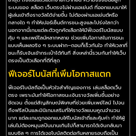
ระบบของ สล็อต เว็บตรงไม่ผ่านเอเย่นต์ ที่ออกแบบมาให้
ผู้เล่นเข้าถึงรางวัลได้ง่ายขึ้น ไม่ต้องผ่านเอเย่นต์หรือ
กลางใด ๆ ทำให้เปอร์เซ็นต์การชนะสูงและโปร่งใสกว่า
นอกจากนี้เกมแต่ละตัวถูกคัดเลือกให้มีฟีเจอร์โบนัสแบบ
คุ้ม ๆ และเพย์ไลน์หลากหลาย ช่วยเพิ่มโอกาสในการชนะ
แบบเห็นผลจริง ๆ ระบบฝาก–ถอนก็เร็วทันใจ ทำให้เวลาที่
ชนะก็รับเงินเข้ากระเป๋าได้ทันที สิ่งเหล่านี้รวมกันทำให้เว็บ
ตรงเป็นตัวเลือกที่ดีที่สุด
ฟีเจอร์โบนัสที่เพิ่มโอกาสแตก
ฟีเจอร์โบนัสถือเป็นหัวใจสำคัญของการ เล่นสล็อตเว็บ
ตรง เพราะมันทำให้โอกาสชนะเงินรางวัลเพิ่มขึ้นอย่าง
ชัดเจน ตั้งแต่สัญลักษณ์พิเศษที่ช่วยเพิ่มเพย์ไลน์ ไปจน
ถึงฟรีสปินและมินิเกมเสริมที่ให้รางวัลแบบคูณจำนวน
มาก แต่ละเกมถูกออกแบบให้โบนัสเข้าถี่และคุ้มค่า ทำให้ผู้
เล่นไม่ต้องหมุนสปินนานเกินไปก็สามารถได้เงินกลับมา
แบบชิล ๆ การได้เจอโบนัสติดต่อกันหลายรอบถือเป็น