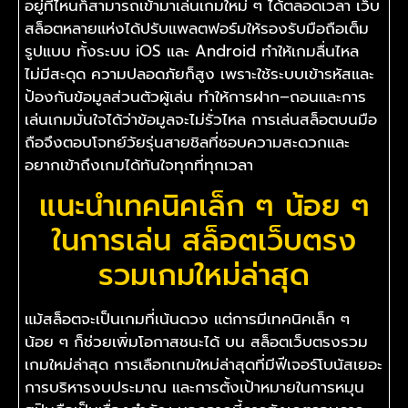
อยู่ที่ไหนก็สามารถเข้ามาเล่นเกมใหม่ ๆ ได้ตลอดเวลา เว็บ
สล็อตหลายแห่งได้ปรับแพลตฟอร์มให้รองรับมือถือเต็ม
รูปแบบ ทั้งระบบ iOS และ Android ทำให้เกมลื่นไหล
ไม่มีสะดุด ความปลอดภัยก็สูง เพราะใช้ระบบเข้ารหัสและ
ป้องกันข้อมูลส่วนตัวผู้เล่น ทำให้การฝาก–ถอนและการ
เล่นเกมมั่นใจได้ว่าข้อมูลจะไม่รั่วไหล การเล่นสล็อตบนมือ
ถือจึงตอบโจทย์วัยรุ่นสายชิลที่ชอบความสะดวกและ
อยากเข้าถึงเกมได้ทันใจทุกที่ทุกเวลา
แนะนำเทคนิคเล็ก ๆ น้อย ๆ
ในการเล่น สล็อตเว็บตรง
รวมเกมใหม่ล่าสุด
แม้สล็อตจะเป็นเกมที่เน้นดวง แต่การมีเทคนิคเล็ก ๆ
น้อย ๆ ก็ช่วยเพิ่มโอกาสชนะได้ บน สล็อตเว็บตรงรวม
เกมใหม่ล่าสุด การเลือกเกมใหม่ล่าสุดที่มีฟีเจอร์โบนัสเยอะ
การบริหารงบประมาณ และการตั้งเป้าหมายในการหมุน