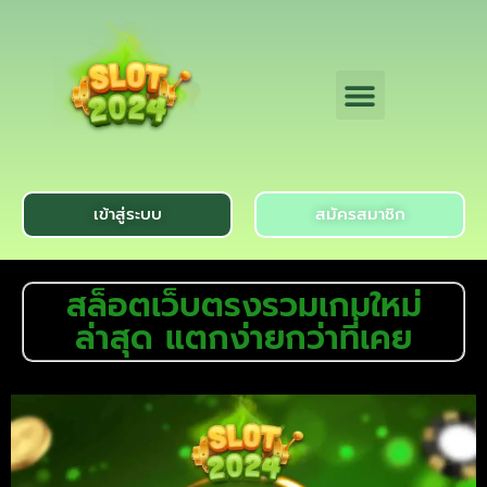
เข้าสู่ระบบ
สมัครสมาชิก
สล็อตเว็บตรงรวมเกมใหม่
ล่าสุด แตกง่ายกว่าที่เคย