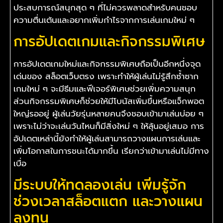
ประสบการณ์สนุกสุด ๆ ที่ไม่ควรพลาดสำหรับคนชอบ
ความตื่นเต้นและอยากเพิ่มกำไรจากการเล่นเกมใหม่ ๆ
การอัปเดตเกมและกิจกรรมพิเศษ
การอัปเดตเกมใหม่และกิจกรรมพิเศษถือเป็นอีกหนึ่งจุด
เด่นของ สล็อตเว็บตรง เพราะทำให้ผู้เล่นไม่รู้สึกซ้ำซาก
เกมใหม่ ๆ จะมีธีมและฟีเจอร์พิเศษช่วยเพิ่มความสนุก
ส่วนกิจกรรมพิเศษก็ช่วยให้มีโบนัสเพิ่มขึ้นหรือแจ็กพอต
ใหญ่รออยู่ ผู้เล่นวัยรุ่นหลายคนจึงชอบเข้ามาเล่นบ่อย ๆ
เพราะไม่ว่าจะเล่นวันไหนก็มีสิ่งใหม่ ๆ ให้ลุ้นอยู่เสมอ การ
อัปเดตเหล่านี้ยังทำให้ผู้เล่นสามารถวางแผนการเล่นและ
เพิ่มโอกาสในการชนะได้มากขึ้น เรียกว่าเข้ามาเล่นไม่มีทาง
เบื่อ
มีระบบให้ทดลองเล่น เพิ่มรู้จัก
ช่วงเวลาสล็อตแตก และวางแผน
ลงทุน